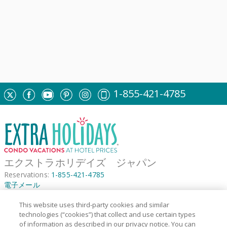
1-855-421-4785
エクストラホリデイズ ジャパン
Reservations:
1-855-421-4785
電子メール
https://www.extraholidaysjapan.com
This website uses third-party cookies and similar
Do Not Sell Or Share My Personal Information-Consumers
technologies (“cookies”) that collect and use certain types
Do Not Sell Or Share My Personal Information-Former Employees (California)
of information as described in our privacy notice. You can