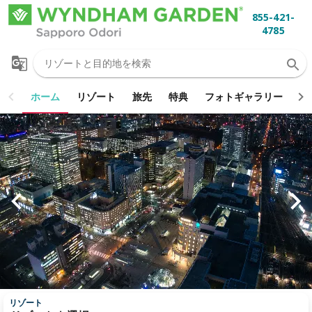
855-421-
4785

ホーム
ホーム
リゾート
旅先
特典
フォトギャラリー
お
リゾート
旅先
特典
フォトギャラリー
お問い合わせ
リゾート